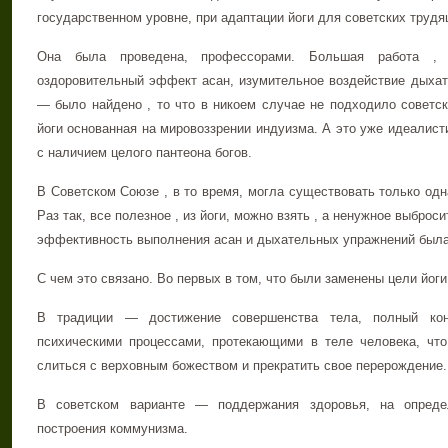
государственном уровне, при адаптации йоги для советских труд
Она была проведена, профессорами. Большая работа , к
оздоровительный эффект асан, изумительное воздействие дыхат
— было найдено , то что в никоем случае не подходило советс
йоги основанная на мировоззрении индуизма. А это уже идеалист
с наличием целого пантеона богов.
В Советском Союзе , в то время, могла существовать только о
Раз так, все полезное , из йоги, можно взять , а ненужное выброс
эффективность выполнения асан и дыхательных упражнений была
С чем это связано. Во первых в том, что были заменены цели йоги
В традиции — достижение совершенства тела, полный ко
психическими процессами, протекающими в теле человека, чт
слиться с верховным божеством и прекратить свое перерождение.
В советском варианте — поддержания здоровья, на опреде
построения коммунизма.