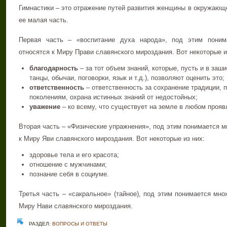
Гимнастики – это отражение путей развития женщины в окружающе
ее малая часть.
Первая часть – «воспитание духа народа», под этим поним
относятся к Миру Прави славянского мироздания. Вот некоторые и
благодарность
– за тот объем знаний, которые, пусть и в заш
танцы, обычаи, поговорки, язык и т.д.), позволяют оценить это;
ответственность
– ответственность за сохранение традиции,
поколениям, охрана истинных знаний от недостойных;
уважение
– ко всему, что существует на земле в любом прояв
Вторая часть – «Физические упражнения», под этим понимается м
к Миру Яви славянского мироздания. Вот некоторые из них:
здоровье тела и его красота;
отношение с мужчинами;
познание себя в социуме.
Третья часть – «сакральное» (тайное), под этим понимается мно
Миру Нави славянского мироздания.
РАЗДЕЛ:
ВОПРОСЫ И ОТВЕТЫ