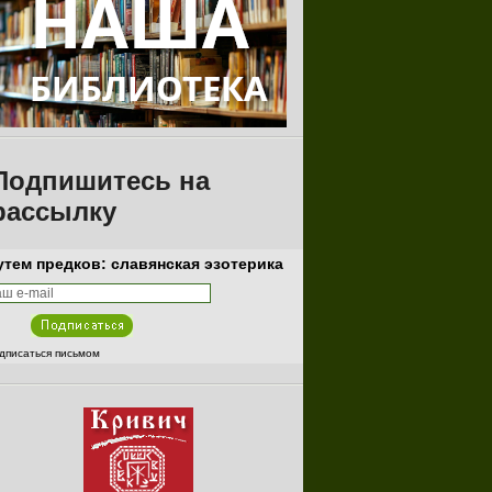
Подпишитесь на
рассылку
утем предков: славянская эзотерика
дписаться письмом