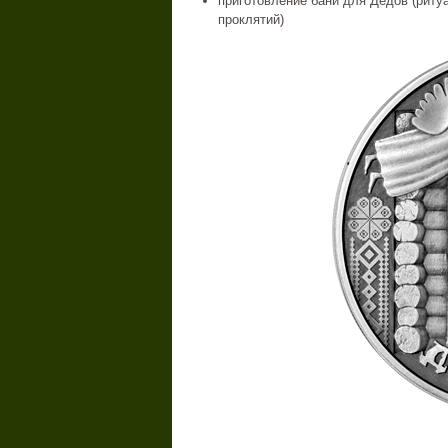
приготовление бани для Дедов (рит
проклятий)