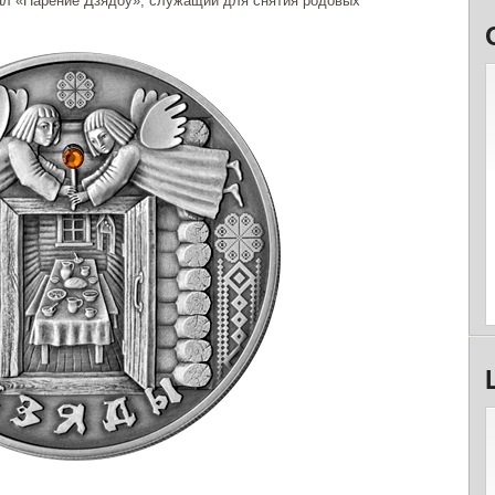
уал «Парение Дзядоу», служащий для снятия родовых