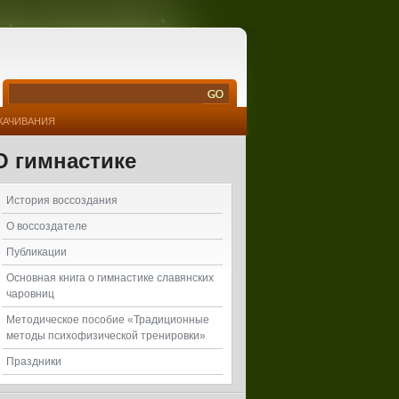
КАЧИВАНИЯ
О гимнастике
История воссоздания
О воссоздателе
Публикации
Основная книга о гимнастике славянских
чаровниц
Методическое пособие «Традиционные
методы психофизической тренировки»
Праздники