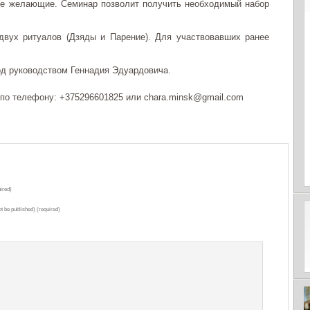
се желающие. Семинар позволит получить необходимый набор
двух ритуалов (Дзяды и Парение). Для участвовавших ранее
од руководством Геннадия Эдуардовича.
 по телефону: +375296601825 или chara.minsk@gmail.com
ired)
ot be published) (required)