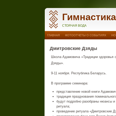
Гимнастика
СТОЯЧАЯ ВОДА
ГЛАВНАЯ
ФОТООТЧЕТЫ О СОБЫТИЯХ
НО
Дмитровские Дзяды
Школа Адамовича «Традиции здоровья с
Дзяды».
9-11 ноября. Республика Беларусь.
В программе семинара:
представление новой книги Адамовича
традиция празднования поминальног
будут подробно разобраны нюансы и
ритуала;
проведение ритуала «Дмитровские Д