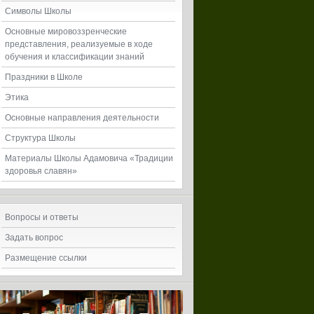
Символы Школы
Основные мировоззренческие
представления, реализуемые в ходе
обучения и классификации знаний
Праздники в Школе
Этика
Основные направления деятельности
Структура Школы
Материалы Школы Адамовича «Традиции
здоровья славян»
Вопросы и ответы
Задать вопрос
Размещение ссылки