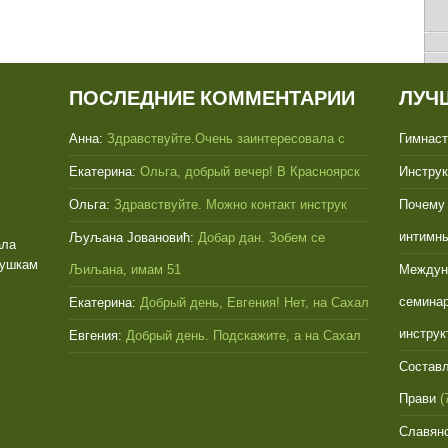
ПОСЛЕДНИЕ КОММЕНТАРИИ
ЛУЧ
Анна:
Здравствуйте.Очень заинтересовала с
Гимнаст
Екатерина:
Ольга, добрый вечер! В Красноярск
Инструк
Ольга:
Здравствуйте. Можно контакт инструк
Почему 
интимн
Љуљана Јовановић:
Добар дан. Зобем се
ала
бушкам
Љиљана, имам 51
Междун
семинар
Екатерина:
Добрый день, Евгения! Нет, на Сахал
инструк
Евгения:
Добрый день. Подскажите, а на Сахал
Составл
Прави
(
Славянс