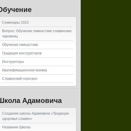
Обучение
Семинары 2022
Вопрос: Обучение гимнастике славянских
чаровниц
Обучение гимнастике
Градация инструкторов
Инструкторы
Квалификационная книжка
Славянский гороскоп
Школа Адамовича
Создание школы Адамовича «Традиции
здоровья славян»
Название Школы