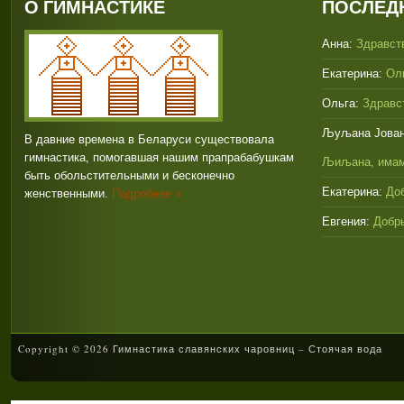
О ГИМНАСТИКЕ
ПОСЛЕД
Анна:
Здравств
Екатерина:
Оль
Ольга:
Здравст
Љуљана Јован
В давние времена в Беларуси существовала
гимнастика, помогавшая нашим прапрабабушкам
Љиљана, имам
быть обольстительными и бесконечно
Екатерина:
Доб
женственными.
Подробнее »
Евгения:
Добры
Copyright © 2026 Гимнастика славянских чаровниц – Стоячая вода