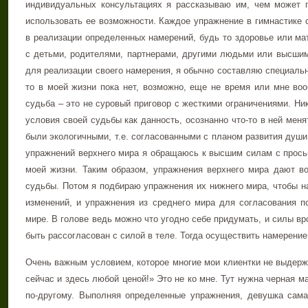
индивидуальных консультациях я рассказываю им, чем может п
использовать ее возможности. Каждое упражнение в гимнастике 
в реализации определенных намерений, будь то здоровье или ма
с детьми, родителями, партнерами, другими людьми или высшим
для реализации своего намерения, я обычно составляю специальн
то в моей жизни пока нет, возможно, еще не время или мне во
судьба – это не суровый приговор с жесткими ограничениями. Ни
условия своей судьбы как данность, осознанно что-то в ней меня
были экологичными, т.е. согласованными с планом развития души
упражнений верхнего мира я обращаюсь к высшим силам с просьб
моей жизни. Таким образом, упражнения верхнего мира дают во
судьбы. Потом я подбираю упражнения их нижнего мира, чтобы на
изменений, и упражнения из среднего мира для согласования по
мире. В голове ведь можно что угодно себе придумать, и силы вр
быть рассогласован с силой в теле. Тогда осуществить намерение
Очень важным условием, которое многие мои клиентки не выдерж
сейчас и здесь любой ценой!» Это не ко мне. Тут нужна черная м
по-другому. Выполняя определенные упражнения, девушка сама