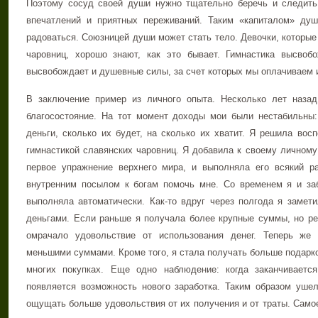
Поэтому сосуд своей души нужно тщательно беречь и следить
впечатлений и приятных переживаний. Таким «капиталом» душ
радоваться. Союзницей души может стать тело. Девочки, которые
чаровниц, хорошо знают, как это бывает. Гимнастика высвоб
высвобождает и душевные силы, за счет которых мы оплачиваем 
В заключение пример из личного опыта. Несколько лет назад
благосостояние. На тот момент доходы мои были нестабильны: 
деньги, сколько их будет, на сколько их хватит. Я решила восп
гимнастикой славянских чаровниц. Я добавила к своему личному
первое упражнение верхнего мира, и выполняла его всякий ра
внутренним посылом к богам помочь мне. Со временем я и за
выполняла автоматически. Как-то вдруг через полгода я замети
деньгами. Если раньше я получала более крупные суммы, но реж
омрачало удовольствие от использования денег. Теперь же
меньшими суммами. Кроме того, я стала получать больше подарко
многих покупках. Еще одно наблюдение: когда заканчивается
появляется возможность нового заработка. Таким образом ушел
ощущать больше удовольствия от их получения и от траты. Самое