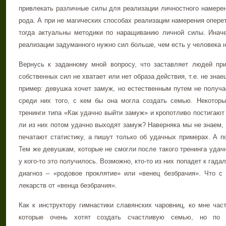
привлекать различные силы для реализации личностного намерен
рода. А при не магических способах реализации намерения опере
тогда актуальны методики по наращиванию личной силы. Инач
реализации задуманного нужно сил больше, чем есть у человека 
Вернусь к заданному мной вопросу, что заставляет людей приб
собственных сил не хватает или нет образа действия, т.е. не зна
пример: девушка хочет замуж, но естественным путем не получа
среди них того, с кем бы она могла создать семью. Некотор
тренинги типа «Как удачно выйти замуж» и кропотливо постигают
ли из них потом удачно выходят замуж? Наверняка мы не знаем, 
печатают статистику, а пишут только об удачных примерах. А по
Тем же девушкам, которые не смогли после такого тренинга удачн
у кого-то это получилось. Возможно, кто-то из них попадет к гад
диагноз – «родовое проклятие» или «венец безбрачия». Что с
лекарств от «венца безбрачия».
Как к инструктору гимнастики славянских чаровниц, ко мне ча
которые очень хотят создать счастливую семью, но по 