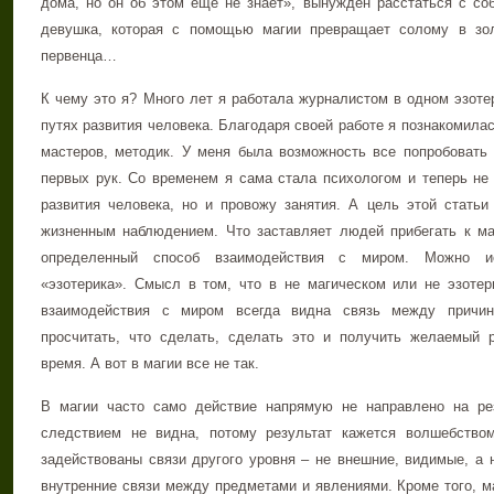
дома, но он об этом еще не знает», вынужден расстаться с с
девушка, которая с помощью магии превращает солому в зол
первенца…
К чему это я? Много лет я работала журналистом в одном эзоте
путях развития человека. Благодаря своей работе я познакомила
мастеров, методик. У меня была возможность все попробовать
первых рук. Со временем я сама стала психологом и теперь не
развития человека, но и провожу занятия. А цель этой стать
жизненным наблюдением. Что заставляет людей прибегать к м
определенный способ взаимодействия с миром. Можно ис
«эзотерика». Смысл в том, что в не магическом или не эзоте
взаимодействия с миром всегда видна связь между причи
просчитать, что сделать, сделать это и получить желаемый 
время. А вот в магии все не так.
В магии часто само действие напрямую не направлено на ре
следствием не видна, потому результат кажется волшебство
задействованы связи другого уровня – не внешние, видимые, а
внутренние связи между предметами и явлениями. Кроме того, 