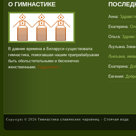
О ГИМНАСТИКЕ
ПОСЛЕД
Анна:
Здравств
Екатерина:
Оль
Ольга:
Здравст
Љуљана Јован
В давние времена в Беларуси существовала
гимнастика, помогавшая нашим прапрабабушкам
Љиљана, имам
быть обольстительными и бесконечно
Екатерина:
Доб
женственными.
Подробнее »
Евгения:
Добры
Copyright © 2026 Гимнастика славянских чаровниц – Стоячая вода