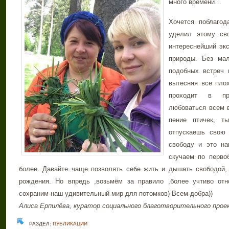
много времени…
Хочется поблагод
уделил этому св
интереснейший экс
природы. Без мал
подобных встреч 
вытесняя все пло
проходит в при
любоваться всем в
пение птичек, т
отпускаешь свою
свободу и это н
скучаем по перво
более. Давайте чаще позволять себе жить и дышать свободой, 
рождения. Но впредь ,возьмём за правило ,более учтиво отн
сохраним наш удивительный мир для потомков) Всем добра))
Алиса Ерпилёва, куратор социального благотворительного прое
РАЗДЕЛ:
ПУБЛИКАЦИИ