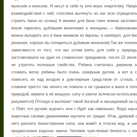
мужские и женские. И несут в себе ту или иную энергетику. Напр
взаимодействия с ней, способна вытянуть из нас всю отрицател
строить баню из осины) А веники для бани тоже можно заготав
веков парились дубовыми веничками а женщины — березовыми
можно выпарить его в бане веником из березы, и наоборот, для б
решения, хорошо бы попариться дубовым веничком) Так же полезн
зависимости от того, что мы хотим взять для себя у природ
заготавливали на один из славянских праздников, после 22 июня
не утратить полезные свойства. Рябина считалась деревом
сломать ветку рябины было очень скверным делом, а вот в с
повесить их над входом в дом-верным средством от сглаза, 
славяне просто так ничего не ломали и не срывали а жили в пол
природой, верили в её мощную силу и умели всячески использова
разумеется) Отсюда и вытекает такой богатый и насыщенный на с
:» Поёт, что ручеёк журчит» или » Идёт как павонька». Вода на
животные своими движениями научили их грации. Итак, древний с
него разлита божественная сила: она живёт в плеске вод, в ше
предвесенних вздохах земли. Человек чувствовал близость с н