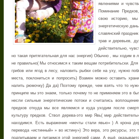
явлениями и чувств
Поминание Предков
свою историю, мы
энергетическую дань
славянский праздник
трав и деревьев, д
действительно, чувст
но такая притягательная для нас энергия) Обычно , мы ходим в 
не правильно( Мы относимся к таким вещам потребительски. Для 
грибов или ягод в лесу, наловить рыбки себе на уху, нужно поб
места, поклониться и попросить) Взамен можно оставить хра
налить рюмочку) Да да) Поэтому прежде, чем взять что то нужн
принципе мы это знаем, только почему то не применяем это в бы
несли сильные энергетические потоки и считались воплощение
предков откуда мы все являемся и куда уходим после смерти
культуру предков. Ствол дерева-это мир Явь( мир действительн
находимся. Есть выражение «мечты стали явью» ) А крона дер
перевода «истинный» » во истину») Это вера, это ресурсы, это 
подпитываем и питаемся этой энергией сами. А ещё, оказываетс