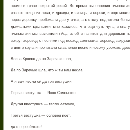
прямо в траве покрытой росой. Во время выполнения гимнастик
разные птицы из леса, и дрозды, и синицы, и сороки, и еще много
через дорожку пробежали две уточки, а к столу подлетела больш
дымчатыми крыльями, мне казалось, что еще чуть чуть, и она 
гимнастики мы выложили яйца, хлеб и напиток для деревьев н
вокруг хоровод с песнями под восход солнышка, хоровод закружил
в центр круга и прочитала славление весне и новому урожаю, де
Весна-Красна да по Заречью шла,
Да по Заречью шла, что ж ты нам несла,
А я вам несла ой да три вестушки,
Первая вестушка — Ясно Солнышко,
Другая ввестушка — тепло летечко,
Третья вестушка — соловей поёт,
да с перепёлкою!