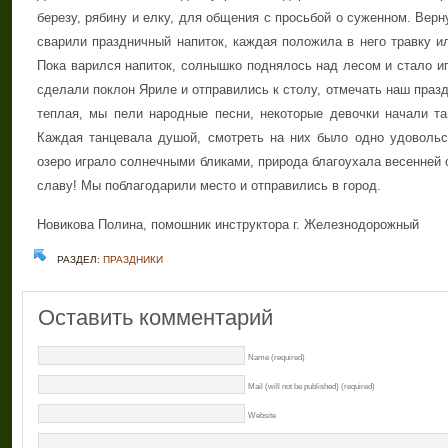
березу, рябину и елку, для общения с просьбой о суженном. Верн
сварили праздничный напиток, каждая положила в него травку ил
Пока варился напиток, солнышко поднялось над лесом и стало иг
сделали поклон Яриле и отправились к столу, отмечать наш праз
теплая, мы пели народные песни, некоторые девочки начали тан
Каждая танцевала душой, смотреть на них было одно удовольст
озеро играло солнечными бликами, природа благоухала весенней 
славу! Мы поблагодарили место и отправились в город.
Новикова Полина, помошник инструктора г. Железнодорожный
РАЗДЕЛ:
ПРАЗДНИКИ
Оставить комментарий
Name (required)
Mail (will not be published) (required)
Website