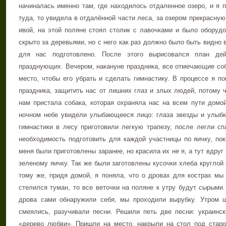
начиналась именно там, где находилось отдаленное озеро, и я п
туда, то увидела в отдалённой части леса, за озером прекрасну
ивой, на этой поляне стоял столик с лавочками и было оборуд
скрыто за деревьями, но с него как раз должно было быть видно 
для нас подготовлено. После этого вырисовался план дей
празднующих. Вечером, накануне праздника, все отмечающие со
место, чтобы его убрать и сделать гимнастику. В процессе я п
праздника, защитить нас от лишних глаз и злых людей, потому ч
нам пристала собака, которая охраняла нас на всем пути домо
ночном небе увидели улыбающееся лицо: глаза звезды и улыбк
гимнастики в лесу приготовили легкую трапезу, после легли сп
необходимость подготовить для каждой участницы по яичку, по
меня были приготовлены заранее, но красила их не я, а тут вдруг
зеленому яичку. Так же были заготовлены кусочки хлеба кругло
тому же, придя домой, я поняла, что о дровах для кострах мы 
стелился туман, то все веточки на поляне к утру будут сырыми.
дрова сами обнаружили себя, мы проходили вырубку. Утром ш
смеялись, разучивали песни. Решили петь две песни: украинс
«дерево любви». Пришли на место, накрыли на стол под старо