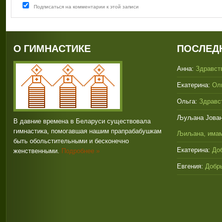
Подписаться на комментарии к этой записи
О ГИМНАСТИКЕ
ПОСЛЕД
Анна:
Здравств
Екатерина:
Оль
Ольга:
Здравст
Љуљана Јован
В давние времена в Беларуси существовала
гимнастика, помогавшая нашим прапрабабушкам
Љиљана, имам
быть обольстительными и бесконечно
Екатерина:
Доб
женственными.
Подробнее »
Евгения:
Добры