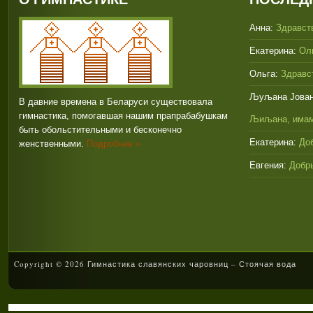
Анна:
Здравств
Екатерина:
Оль
Ольга:
Здравст
Љуљана Јован
В давние времена в Беларуси существовала
гимнастика, помогавшая нашим прапрабабушкам
Љиљана, имам
быть обольстительными и бесконечно
Екатерина:
Доб
женственными.
Подробнее »
Евгения:
Добры
Copyright © 2026 Гимнастика славянских чаровниц – Стоячая вода